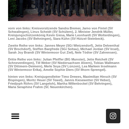
vorn von links: Kreisvorsitzende Sandra Bremer, Jarno von Fintel (SV
Schwalingen), Linus Scheidt (SV Schülern), 2. Minister Jendrik Müller,
Kreisjungschützenkönig Kevin Giesa, Marie Leonhardt (SV Wolterdingen),
Leni Jacobs (SV Behningen), Siara Kühn (SV Hützel-Steinbeck).
Zweite Reihe von links: Jannes Meyer (SGi Wietzendorf), Jette Delventhal
(SV Brochdorf), Steffen Bargfrede (SGi Soltau), Michael Jordan (SV Insel),
Sarah Joy Brandt (SV Wintermoor Gut Ziel), Nele Tödter (SV Zahrensen).
Dritte Reihe von links: Julian Pfeiffer (BG Munster), Jette Reichelt (SV
Schneverdingen), Till Weber (SV Niedersachsen Alvern), Tobias Wallmann
(SV Dittmern-Deimern), Merle Soya (SV Lünzen), Lea Marleen Inselmann
(SV Wintermoor Erika), Amelie Sophie Diers (SV Ilhorn-Sprengel).
hinten von links: Kreisjugendleiter Timo Drewes, Maximilian Hinsch (SV
Bispingen), Moritz Heuer (SV Tewel), Jannis Kiesewetter (SV Heber),
Friedjoph Röhrs (SV Langeloh), Martha Willenbockel (SV Behringen),
Maria Seraphine Frahm (SC Neuenkirchen).