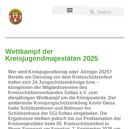
Inhalt
springen
Wettkampf der
Kreisjugendmajestäten 2025
Wer wird Kreisjugendkönig oder -königin 2025?
Bereits am Dienstag vor dem Kreisschützenfest
trafen sich 24 Jungschützenkönige bzw. –
königinnen der Mitgliedsvereine des
Kreisschützenverbandes Soltau e.V. zum
diesjährigen Wettkampf um die Königswürde. Der
amtierende Kreisjungschützenkönig Kevin Giesa
hatte SchützenInnen und Betreuer ins
Schützenhaus der SGi Soltau eingeladen. Die
Ergebnisse bleiben jedoch bis zur Proklamation der
Kreismajestäten beim 65. Kreisschützenfest in
Ilhorn-Sprengel am Sonntag, 7. September 2026 um