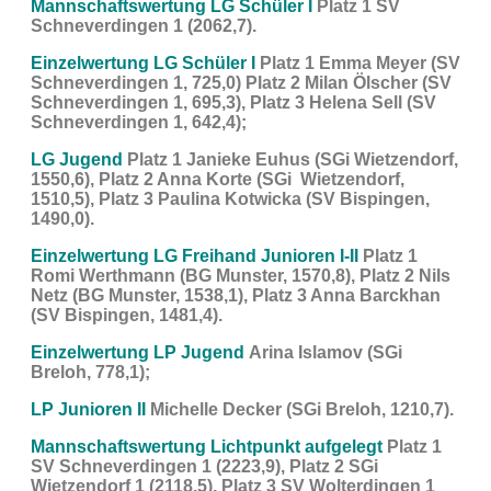
Mannschaftswertung LG Schüler I
Platz 1 SV
Schneverdingen 1 (2062,7).
Einzelwertung L
G Schüler I
Platz 1 Emma Meyer (SV
Schneverdingen 1, 725,0) Platz 2 Milan Ölscher (SV
Schneverdingen 1, 695,3), Platz 3 Helena Sell (SV
Schneverdingen 1, 642,4);
LG Jugend
Platz 1 Janieke Euhus (SGi Wietzendorf,
1550,6), Platz 2 Anna Korte (SGi Wietzendorf,
1510,5), Platz 3 Paulina Kotwicka (SV Bispingen,
1490,0).
Einzelwertung LG Freihand Junioren I-II
Platz 1
Romi Werthmann (BG Munster, 1570,8), Platz 2 Nils
Netz (BG Munster, 1538,1), Platz 3 Anna Barckhan
(SV Bispingen, 1481,4).
Einzelwertung LP Jugend
Arina Islamov (SGi
Breloh, 778,1);
LP Junioren II
Michelle Decker (SGi Breloh, 1210,7).
Mannschaftswertung Lichtpunkt aufgelegt
Platz 1
SV Schneverdingen 1 (2223,9), Platz 2 SGi
Wietzendorf 1 (2118,5), Platz 3 SV Wolterdingen 1