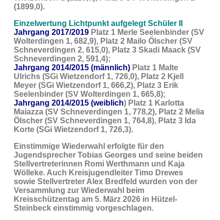
(1899,0).
Einzelwertung Lichtpunkt aufgelegt Schüler II
Jahrgang 2017/2019
Platz 1 Merle Seelenbinder (SV
Wolterdingen 1, 682,9), Platz 2 Mailo Ölscher (SV
Schneverdingen 2, 615,0), Platz 3 Skadi Maack (SV
Schneverdingen 2, 591,4);
Jahrgang 2014/2015 (männlich)
Platz 1 Malte
Ulrichs (SGi Wietzendorf 1, 726,0), Platz 2 Kjell
Meyer (SGi Wietzendorf 1, 666,2), Platz 3 Erik
Seelenbinder (SV Wolterdingen 1, 665,8);
Jahrgang 2014/2015 (weiblich
)
Platz 1 Karlotta
Maiazza (SV Schneverdingen 1, 778,2), Platz 2 Melia
Ölscher (SV Schneverdingen 1, 764,8), Platz 3 Ida
Korte (SGi Wietzendorf 1, 726,3).
Einstimmige Wiederwahl erfolgte für den
Jugendsprecher Tobias Georges und seine beiden
Stellvertreterinnen Romi Werthmann und Kaja
Wölleke. Auch Kreisjugendleiter Timo Drewes
sowie Stellvertreter Alex Bredfeld wurden von der
Versammlung zur Wiederwahl beim
Kreisschützentag am 5. März 2026 in Hützel-
Steinbeck einstimmig vorgeschlagen.