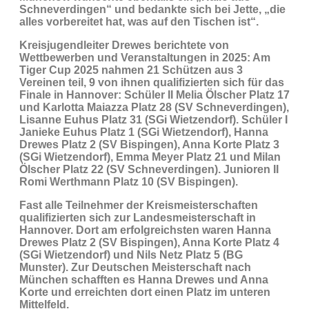
Schneverdingen“ und bedankte sich bei Jette, „die
alles vorbereitet hat, was auf den Tischen ist“.
Kreisjugendleiter Drewes berichtete von
Wettbewerben und Veranstaltungen in 2025: Am
Tiger Cup 2025 nahmen 21 Schützen aus 3
Vereinen teil, 9 von ihnen qualifizierten sich für das
Finale in Hannover:
Schüler II
Melia Ölscher Platz 17
und Karlotta Maiazza Platz 28 (SV Schneverdingen),
Lisanne Euhus Platz 31 (SGi Wietzendorf).
Schüler I
Janieke Euhus Platz 1 (SGi Wietzendorf), Hanna
Drewes Platz 2 (SV Bispingen), Anna Korte Platz 3
(SGi Wietzendorf), Emma Meyer Platz 21 und Milan
Ölscher Platz 22 (SV Schneverdingen).
Junioren II
Romi Werthmann Platz 10 (SV Bispingen).
Fast alle Teilnehmer der Kreismeisterschaften
qualifizierten sich zur Landesmeisterschaft in
Hannover. Dort am erfolgreichsten waren Hanna
Drewes Platz 2 (SV Bispingen), Anna Korte Platz 4
(SGi Wietzendorf) und Nils Netz Platz 5 (BG
Munster). Zur Deutschen Meisterschaft nach
München schafften es Hanna Drewes und Anna
Korte und erreichten dort einen Platz im unteren
Mittelfeld.