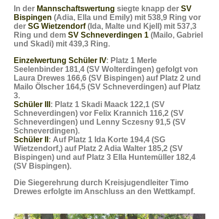
In der
Mannschaftswertung
siegte knapp der
SV
Bispingen
(Adia, Ella und Emily) mit 538,9 Ring vor
der
SG Wietzendorf
(Ida, Malte und Kjell) mit 537,3
Ring und dem
SV Schneverdingen 1
(Mailo, Gabriel
und Skadi) mit 439,3 Ring.
Einzelwertung Schüler IV
:
Platz 1 Merle
Seelenbinder 181,4 (SV Wolterdingen) gefolgt von
Laura Drewes 166,6 (SV Bispingen) auf Platz 2 und
Mailo Ölscher 164,5 (SV Schneverdingen) auf Platz
3.
Schüler III
:
Platz 1 Skadi Maack 122,1 (SV
Schneverdingen) vor Felix Krannich 116,2 (SV
Schneverdingen) und Lenny Sczesny 91,5 (SV
Schneverdingen).
Schüler II
:
Auf Platz 1 Ida Korte 194,4 (SG
Wietzendorf,) auf Platz 2 Adia Walter 185,2 (SV
Bispingen) und auf Platz 3 Ella Huntemüller 182,4
(SV Bispingen).
Die Siegerehrung durch Kreisjugendleiter Timo
Drewes erfolgte im Anschluss an den Wettkampf.