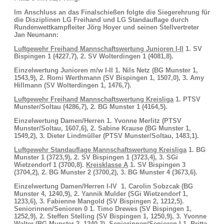
Im Anschluss an das Finalschießen folgte die Siegerehrung für
die Disziplinen LG Freihand und LG Standauflage durch
Rundenwettkampfleiter Jörg Hoyer und seinen Stellvertreter
Jan Neumann:
Luftgewehr Freihand Mannschaftswertung Junioren I-II
1. SV
Bispingen 1 (4227,7), 2. SV Wolterdingen 1 (4081,8).
Einzelwertung Junioren m/w I-II
1. Nils Netz (BG Munster 1,
1543,9), 2. Romi Werthmann (SV Bispingen 1, 1507,0), 3. Amy
Hillmann (SV Wolterdingen 1, 1476,7).
Luftgewehr Freihand Mannschaftswertung Kreisliga
1. PTSV
Munster/Soltau (4286,7), 2. BG Munster 1 (4164,5).
Einzelwertung Damen/Herren
1. Yvonne Merlitz (PTSV
Munster/Soltau, 1607,6), 2. Sabine Krause (BG Munster 1,
1549,2), 3. Dieter Lindmüller (PTSV Munster/Soltau, 1483,1).
Luftgewehr Standauflage Mannschaftswertung Kreisliga
1. BG
Munster 1 (3723,9), 2. SV Bispingen 1 (3723,4), 3. SGi
Wietzendorf 1 (3700,8).
Kreisklasse A
1. SV Bispingen 3
(3704,2), 2. BG Munster 2 (3700,2), 3. BG Munster 4 (3673,6).
Einzelwertung Damen/Herren I-IV
1. Carolin Sobzcak (BG
Munster 4, 1240,9), 2. Yannik Mulder (SGi Wietzendorf 1,
1233,6), 3. Fabienne Mangold (SV Bispingen 2, 1212,5).
Seniorinnen/Senioren 0
1. Timo Drewes (SV Bispingen 1,
1252,9), 2. Steffen Stelling (SV Bispingen 1, 1250,9), 3. Yvonne
Walter (BG Munster 2, 1240,3).
Seniorinnen/Senioren I
1. Britta